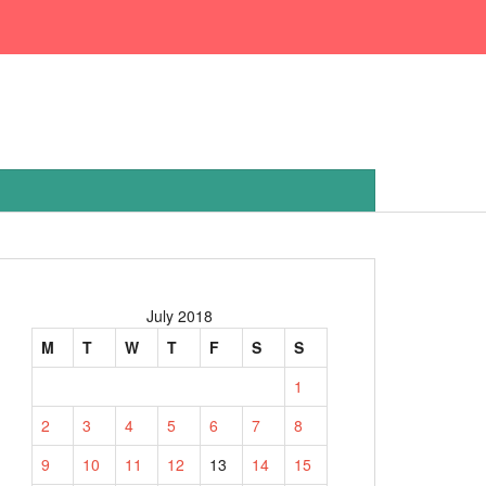
July 2018
M
T
W
T
F
S
S
1
2
3
4
5
6
7
8
9
10
11
12
13
14
15