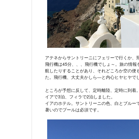
アテネからサントリーニにフェリーで行くか、
飛行機は45分、、、飛行機でしょ～。旅の情報
航したりすることがあり、それどころか空の便
た。飛行機、大丈夫かしら―と内心ヒヤヒヤで
ところが予想に反して、定時離陸、定時に到着
イアで3泊、フィラで2泊しました。
イアのホテル。サントリーニの色、白とブルー
暑いのでプールは必須です。