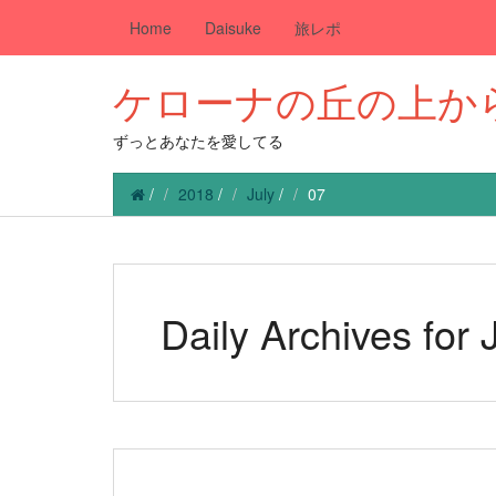
Home
Daisuke
旅レポ
ケローナの丘の上か
ずっとあなたを愛してる
/
2018
/
July
/
07
Daily Archives for 