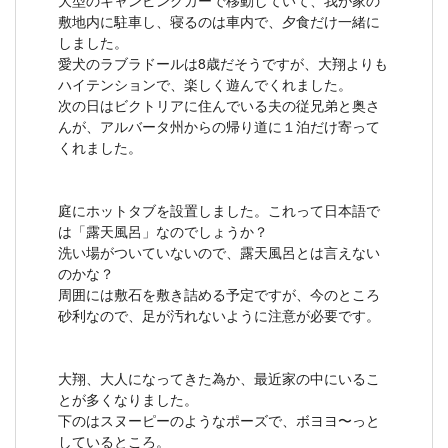
敷地内に駐車し、寝るのは車内で、夕食だけ一緒に
しました。
愛犬のラブラドールは8歳だそうですが、大翔よりも
ハイテンションで、楽しく遊んでくれました。
次の日はビクトリアに住んでいる夫の従兄弟と奥さ
んが、アルバータ州からの帰り道に１泊だけ寄って
くれました。
庭にホットタブを設置しました。これって日本語で
は「露天風呂」なのでしょうか？
洗い場がついていないので、露天風呂とは言えない
のかな？
周囲には敷石を敷き詰める予定ですが、今のところ
砂利なので、足が汚れないように注意が必要です。
大翔、大人になってきた為か、最近家の中にいるこ
とが多くなりました。
下のはスヌーピーのようなポーズで、ボヨヨ〜っと
しているところ。