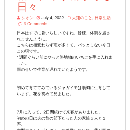
日々
シオン
July 4, 2022
大翔のこと
,
日常生活
6 Comments
日本はすでに暑いらしいですね。皆様、体調を崩さ
れませんように。
こちらは相変わらず雨が多くて、パッとしない今日
この頃です。
1週間ぐらい前にやっと路地物のいちごを手に入れま
した。
雨のせいで生育が遅れていたようです。
初めて育ててみているジャガイモは順調に生育して
います。花を初めて見ました。
7月に入って、2日間続けて来客がありました。
初めの日は夫の昔の部下だった人の家族５人と１
匹。
大型のキャンピングカーで移動していて、我が家の