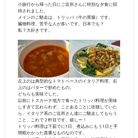
小旅行から帰った日にご近所さんに特別な夕食に招
待されました。
メインのご馳走は、トリッパ（牛の胃腸）です。
臓物料理、苦手な人が多いです。日本でも？
私？大好きです。
左上のは典型的なトマトベースのイタリア料理、右
上のはバターで炒めたもの。
どちらも美味でした。
以前にトスカーナ地方で食べたトリッパ料理が美味
しすぎて忘れられず、ことあるごとに吹聴していた
ら、イタリア系のご近所さん達にご馳走してもらう
こと、これで２軒目です。嬉しー！
トリッパ料理は下茹でに1日、煮込みにもう1日と手
間暇かかった貴重なものなのです。