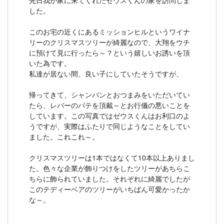
した。
このお宅の近くにあるミッションヒルというワイナ
リーのクリスマスツリーが綺麗なので、大翔をウチ
に預けて見に行ったら～？という嬉しいお誘いを頂
いた為です。
私達が居ない間、良い子にしていたそうですが、
帰ってきて、シャンパンとおつまみをいただいてい
たら、レバーのパテを頂戴～とお行儀の悪いことを
しています。この写真ではゼウスくんはお利口のよ
うですが、実際はふたりで同じようなことをしてい
ました。これこれ～。
クリスマスツリーは1本ではなくて10本以上ありまし
た。色々な企業が飾りつけをしたツリーがあちらこ
ちらに飾られていました。それぞれに綺麗でしたが
このテディーベアのツリーがいちばん可愛かったか
な～。