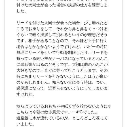
付けた犬同士が会った場合の挨拶の仕方を練習しま
した。
リードを付けた犬同士が会った場合、少し離れたと
ころでお座りをして、それから鼻と鼻をくっつける
ぐらいで軽く挨拶して別れるというのが理想だそう
です。相手があることなので、それほど上手に行く
場合はなかなかないようですけれど。パピーの時に
無理にリードを引いて行動を制限したり、リードを
持っている飼い主がナーバスになっているとわんこ
に悪影響が出るのだそうです。大翔は他のわんこが
大好きなので、直ぐに寄って行こうとします。その
時にあまりリードを引かないようにしたほうが良い
のかもしれません。知らない犬に会う時は、つい、
過保護になって、近寄らせないようにしてしまいま
すけれど。
散らばっているおもちゃや紙くずを拾わないようにする練習
こちらは今朝の散歩風景です。ー4℃でした。
道路脇に水が流れているのが、ところどころ凍って
いました。