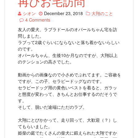
再びお宅訪問
シオン
December 23, 2018
大翔のこと
4 Comments
友人の愛犬、ラブラドールのオパールちゃん宅を訪
問しました。
ラブって2歳ぐらいにならないと落ち着かないらしい
のです。
オパールちゃん、生後10か月なのですが、大翔以上
のテンションの高さでした。
動画からの画像なので小さめでぶれてます。ご容赦を。
ですが、この子、セラピードッグなのです。
セラピードッグ用の黄色いベストを着ると、ガラッ
と態度が変わって、きちんとお仕事するのだそうで
す。
そして、脱いだ途端にただのラブ。
大翔にとびかかって、走り回って、大歓迎（？）し
てもらいました。
姫柴の庭でたくさんの柴犬に鍛えられた大翔ですか