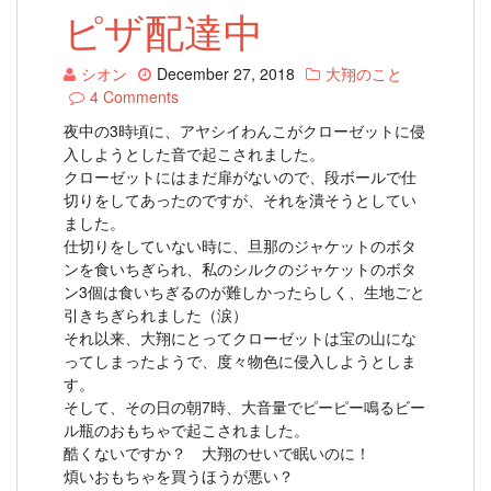
ピザ配達中
シオン
December 27, 2018
大翔のこと
4 Comments
夜中の3時頃に、アヤシイわんこがクローゼットに侵
入しようとした音で起こされました。
クローゼットにはまだ扉がないので、段ボールで仕
切りをしてあったのですが、それを潰そうとしてい
ました。
仕切りをしていない時に、旦那のジャケットのボタ
ンを食いちぎられ、私のシルクのジャケットのボタ
ン3個は食いちぎるのが難しかったらしく、生地ごと
引きちぎられました（涙）
それ以来、大翔にとってクローゼットは宝の山にな
ってしまったようで、度々物色に侵入しようとしま
す。
そして、その日の朝7時、大音量でピーピー鳴るビー
ル瓶のおもちゃで起こされました。
酷くないですか？ 大翔のせいで眠いのに！
煩いおもちゃを買うほうが悪い？