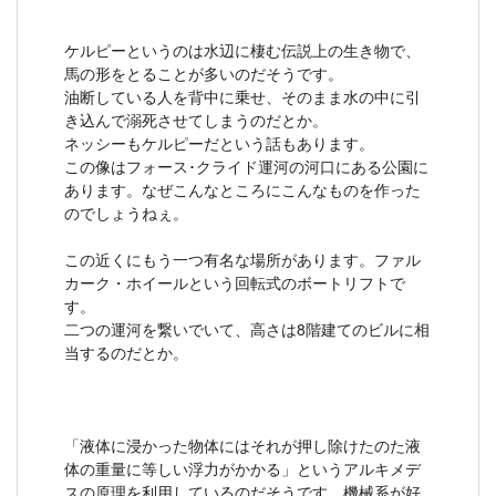
ケルピーというのは水辺に棲む伝説上の生き物で、
馬の形をとることが多いのだそうです。
油断している人を背中に乗せ、そのまま水の中に引
き込んで溺死させてしまうのだとか。
ネッシーもケルピーだという話もあります。
この像はフォース･クライド運河の河口にある公園に
あります。なぜこんなところにこんなものを作った
のでしょうねぇ。
この近くにもう一つ有名な場所があります。ファル
カーク・ホイールという回転式のボートリフトで
す。
二つの運河を繋いでいて、高さは8階建てのビルに相
当するのだとか。
「液体に浸かった物体にはそれが押し除けたのた液
体の重量に等しい浮力がかかる」というアルキメデ
スの原理を利用しているのだそうです。機械系が好