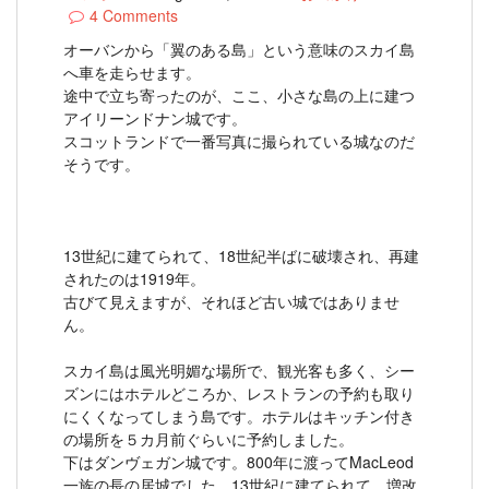
4 Comments
オーバンから「翼のある島」という意味のスカイ島
へ車を走らせます。
途中で立ち寄ったのが、ここ、小さな島の上に建つ
アイリーンドナン城です。
スコットランドで一番写真に撮られている城なのだ
そうです。
13世紀に建てられて、18世紀半ばに破壊され、再建
されたのは1919年。
古びて見えますが、それほど古い城ではありませ
ん。
スカイ島は風光明媚な場所で、観光客も多く、シー
ズンにはホテルどころか、レストランの予約も取り
にくくなってしまう島です。ホテルはキッチン付き
の場所を５カ月前ぐらいに予約しました。
下はダンヴェガン城です。800年に渡ってMacLeod
一族の長の居城でした。13世紀に建てられて、増改