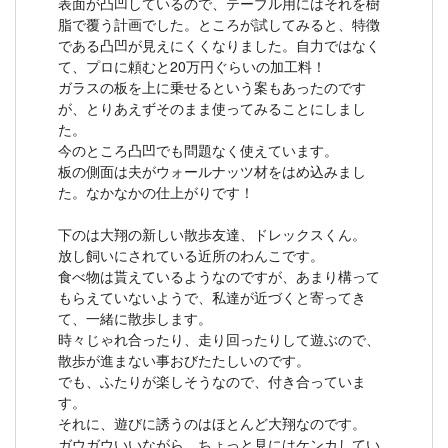
表面が凸凹しているので、テーブル用にはそれを樹
脂で覆う計画でした。ところが試してみると、特徴
である凸凹が見えにくくなりました。自力ではなく
て、プロに頼むと20万円ぐらいの加工料！
ガラスの板を上に乗せるという案もあったのです
が、とりあえずそのまま使ってみることにしまし
た。
今のところ凸凹でも問題なく使えています。
板の側面は夫がウォールナッツ材をはめ込みまし
た。なかなかの仕上がりです！
下のは大翔の新しい散歩友達、ドレックスくん。
放し飼いにされている近所のわんこです。
食べ物は貰えているようなのですが、あまり構って
もらえていないようで、私達が近づくと寄ってき
て、一緒に散歩します。
時々じゃれ合ったり、走り回ったりして遊ぶので、
散歩が進まない事おびたたしいのです。
でも、ふたりが楽しそうなので、付き合っていま
す。
それに、遊びに誘うのはほとんど大翔なのです。
ガウガウいいながら、ちょっと見にはケンカしてい