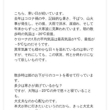
こちら、寒い日が続いています。
去年はコロナ禍の中、記録的な暑さ、干ばつ、山火
事が発生し、その後、大雨で洪水、崖崩れ、そして
年末からずっと大寒波に見舞われています。朝の散
歩時の気温は－20℃前後。
ケローナの1月の平均気温は最高気温が1℃、最低が
－5℃なのだそうです。
異常気象でも穏やかな日々を送れているのは幸いで
すが、それにしても、この状況、何とか終わりにな
って欲しいものです。
散歩時は姫のお下がりのコートを着せて行っていま
す。
多少は寒さが凌げているかな？
ですが、大翔は－23℃の外で悠々と寝ていること
も。
大丈夫なのか心配なのです。
本犬が外に行きたいというのだから、きっと大丈夫