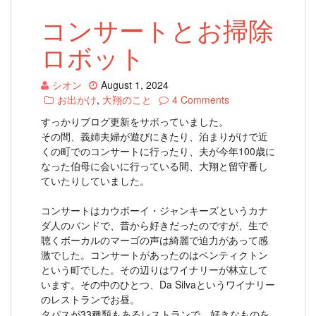
コンサートとお掃除
ロボット
シオン
August 1, 2024
お出かけ
,
大翔のこと
4 Comments
すっかりブログ更新をサボっていました。
その間、義姉夫婦が遊びにきたり、泊まりがけで近
くの町でのコンサートに行ったり、夫が今年100歳に
なった伯母に会いに行っている間、大翔と留守番し
ていたりしていました。
コンサートはカウボーイ・ジャンキーズというカナ
ダ人のバンドで、昔から好きだったのですが、生で
聴くボーカルのマーゴの声は綺麗で迫力があって感
激でした。コンサートがあったのはペンティクトン
という町でした。その辺りはワイナリーが林立して
います。その中のひとつ、Da Silvaというワイナリー
のレストランでお昼。
タパスが33種類もあるレストランで、好きなものを