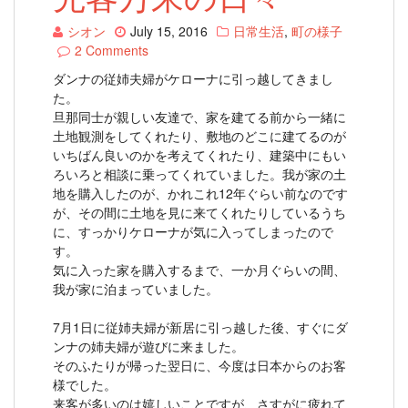
シオン
July 15, 2016
日常生活
,
町の様子
2 Comments
ダンナの従姉夫婦がケローナに引っ越してきまし
た。
旦那同士が親しい友達で、家を建てる前から一緒に
土地観測をしてくれたり、敷地のどこに建てるのが
いちばん良いのかを考えてくれたり、建築中にもい
ろいろと相談に乗ってくれていました。我が家の土
地を購入したのが、かれこれ12年ぐらい前なのです
が、その間に土地を見に来てくれたりしているうち
に、すっかりケローナが気に入ってしまったので
す。
気に入った家を購入するまで、一か月ぐらいの間、
我が家に泊まっていました。
7月1日に従姉夫婦が新居に引っ越した後、すぐにダ
ンナの姉夫婦が遊びに来ました。
そのふたりが帰った翌日に、今度は日本からのお客
様でした。
来客が多いのは嬉しいことですが、さすがに疲れて