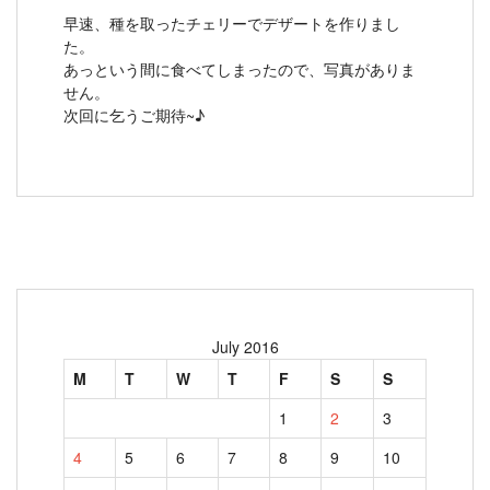
早速、種を取ったチェリーでデザートを作りまし
た。
あっという間に食べてしまったので、写真がありま
せん。
次回に乞うご期待~♪
July 2016
M
T
W
T
F
S
S
1
2
3
4
5
6
7
8
9
10