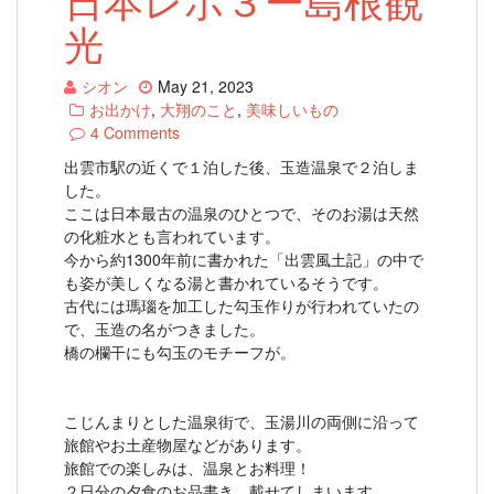
光
シオン
May 21, 2023
お出かけ
,
大翔のこと
,
美味しいもの
4 Comments
出雲市駅の近くで１泊した後、玉造温泉で２泊しま
した。
ここは日本最古の温泉のひとつで、そのお湯は天然
の化粧水とも言われています。
今から約1300年前に書かれた「出雲風土記」の中で
も姿が美しくなる湯と書かれているそうです。
古代には瑪瑙を加工した勾玉作りが行われていたの
で、玉造の名がつきました。
橋の欄干にも勾玉のモチーフが。
こじんまりとした温泉街で、玉湯川の両側に沿って
旅館やお土産物屋などがあります。
旅館での楽しみは、温泉とお料理！
２日分の夕食のお品書き、載せてしまいます。