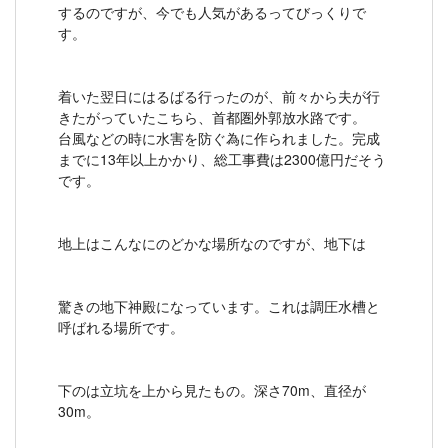
するのですが、今でも人気があるってびっくりで
す。
着いた翌日にはるばる行ったのが、前々から夫が行
きたがっていたこちら、首都圏外郭放水路です。
台風などの時に水害を防ぐ為に作られました。完成
までに13年以上かかり、総工事費は2300億円だそう
です。
地上はこんなにのどかな場所なのですが、地下は
驚きの地下神殿になっています。これは調圧水槽と
呼ばれる場所です。
下のは立坑を上から見たもの。深さ70m、直径が
30m。