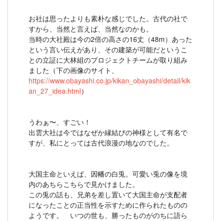
お社は思ったよりも素朴な感じでした。古代の社で
すから、当然と言えば、当然なのかも。
当時の大社殿は今の2倍の高さの16丈（48m）あった
という言い伝えがあり、その建築が可能だというこ
との立証に大林組のプロジェクトチームが取り組み
ました（下の画像のサイト、
https://www.obayashi.co.jp/kikan_obayashi/detail/kik
an_27_idea.html
）
うわぁ〜、すごい！
出雲大社は今ではなぜか縁結びの神様として有名で
すが、私にとっては古代浪漫の地なのでした。
大国主命といえば、因幡の白兎。可愛い兎の像を境
内のあちらこちらで見かけました。
この兎の話も、兄弟を差し置いて大国主命が支配者
になったことの正当性を示すために作られたものの
ようです。 いつの世も、勝ったものがのちに語ら