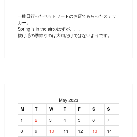
一昨日行ったペットフードのお店でもらったステッ
カー。
Spring is in the airのはずが、、、
抜け毛の季節なのは大翔だけではないようです。
May 2023
M
T
W
T
F
S
S
1
2
3
4
5
6
7
8
9
10
11
12
13
14