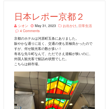
日本レポー京都２
シオン
May 31, 2023
お出かけ
,
日常生活
4 Comments
京都のホテルは河原町五条にありました。
賑やかな通りに近く、交通の便も至極良かったので
すが、何せ観光客の数が多い！
有名な先斗町なんて、ただでさえ道幅が狭いのに、
外国人観光客で鮨詰め状態でした。
こちらは錦市場。