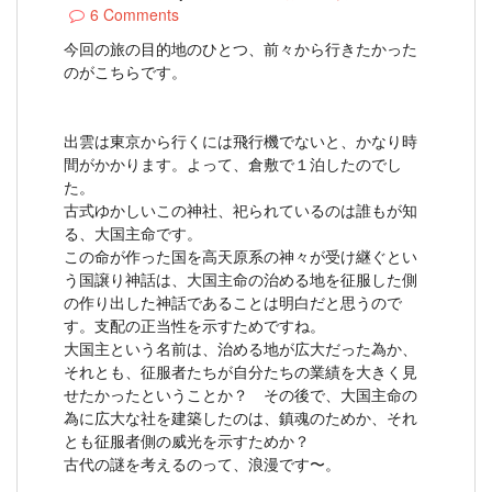
6 Comments
今回の旅の目的地のひとつ、前々から行きたかった
のがこちらです。
出雲は東京から行くには飛行機でないと、かなり時
間がかかります。よって、倉敷で１泊したのでし
た。
古式ゆかしいこの神社、祀られているのは誰もが知
る、大国主命です。
この命が作った国を高天原系の神々が受け継ぐとい
う国譲り神話は、大国主命の治める地を征服した側
の作り出した神話であることは明白だと思うので
す。支配の正当性を示すためですね。
大国主という名前は、治める地が広大だった為か、
それとも、征服者たちが自分たちの業績を大きく見
せたかったということか？ その後で、大国主命の
為に広大な社を建築したのは、鎮魂のためか、それ
とも征服者側の威光を示すためか？
古代の謎を考えるのって、浪漫です〜。