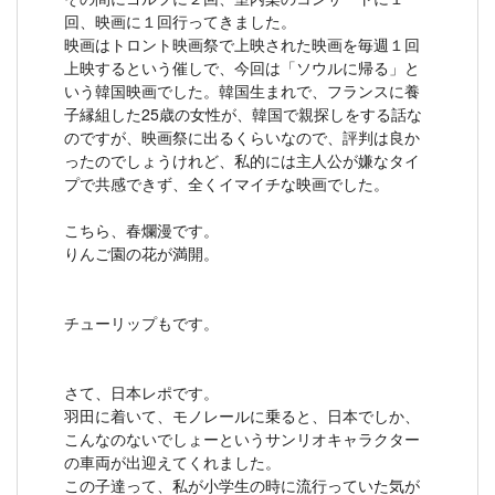
回、映画に１回行ってきました。
映画はトロント映画祭で上映された映画を毎週１回
上映するという催しで、今回は「ソウルに帰る」と
いう韓国映画でした。韓国生まれで、フランスに養
子縁組した25歳の女性が、韓国で親探しをする話な
のですが、映画祭に出るくらいなので、評判は良か
ったのでしょうけれど、私的には主人公が嫌なタイ
プで共感できず、全くイマイチな映画でした。
こちら、春爛漫です。
りんご園の花が満開。
チューリップもです。
さて、日本レポです。
羽田に着いて、モノレールに乗ると、日本でしか、
こんなのないでしょーというサンリオキャラクター
の車両が出迎えてくれました。
この子達って、私が小学生の時に流行っていた気が