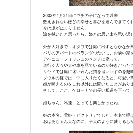
2002年1月31日にウチの子になって以来、
数えきれないほどの幸せと喜びを運んできてく
今は涙が止まりません。
涙を拭いたと思ったら、姫との思い出を思い返
外が大好きで、オタワでは庭に出すとなかなか
パリのアパートのベランダづたいに、お隣の家
アベニューフォッシュのベンチに座って、
道行く人々や犬や車を見ているのが好きだった
リヤドでは庭に迷い込んだ猫を追い回すのを趣
ソウルの庭では、中に入りたくなると、可愛い
姫が吠えるのをこれ以外には聞いたことがあり
そして、ここ、ケローナでの長い私道を下って
姫ちゃん、私達、とっても楽しかったね。
姫の本名、雪姫・ビクトリアでした。本名で呼
おばあちゃん犬なのに、子犬のように愛くるし