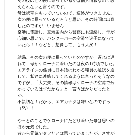
その後のどの便に乗っているかは個人情報なので教
えられないと言うのです。
母は携帯をもっていないので、連絡がつきません。
次の便に乗っているだろうと思い、その時間に出直
したのですが、いません！
空港に電話し、空港案内から警察にも連絡し、母が
心細い思いで、バンクーバーの空港で迷子になって
いたら！！などと、想像して、もう大変！
結局、その次の便に乗っていたのですが、遅れに遅
れて、母がケローナに着いたのは夜の1時頃でした。
エアラインの係員に日本語のわかる職員の通訳を通
して、私達に連絡してくれるように言ったそうなの
ですが、「大丈夫、その情報はケローナの空港で分
かっているはずだから」と、言うばかりだったと
か。
不親切な！だから、エアカナダは嫌いなのですっ
（怒）！
やっとのことでケローナにたどり着いた母は思いの
ほか元気でした。
昔から元気でタフだとは思っていましたが、さすが