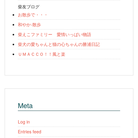
柴友ブログ
お散歩で・・・
和やか-散歩
柴えこファミリー 愛情いっぱい物語
柴犬の愛ちゃんと猫の心ちゃんの勝浦日記
ＵＭＡＣＣＯ！！風と楽
Meta
Log in
Entries feed