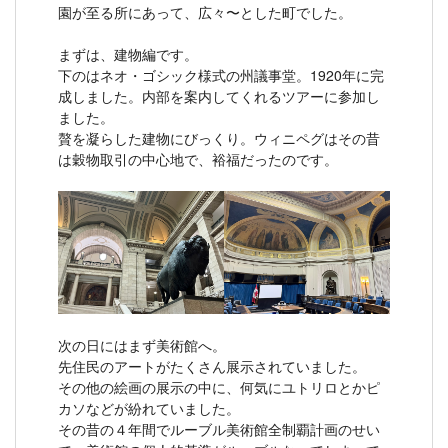
園が至る所にあって、広々〜とした町でした。
まずは、建物編です。
下のはネオ・ゴシック様式の州議事堂。1920年に完
成しました。内部を案内してくれるツアーに参加し
ました。
贅を凝らした建物にびっくり。ウィニペグはその昔
は穀物取引の中心地で、裕福だったのです。
次の日にはまず美術館へ。
先住民のアートがたくさん展示されていました。
その他の絵画の展示の中に、何気にユトリロとかピ
カソなどが紛れていました。
その昔の４年間でルーブル美術館全制覇計画のせい