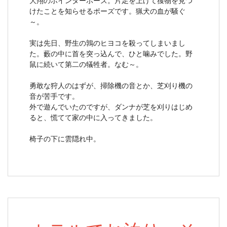
大翔のポインターポーズ。片足を上げて獲物を見つ
けたことを知らせるポーズです。猟犬の血が騒ぐ
～。
実は先日、野生の鶉のヒヨコを殺ってしまいまし
た。藪の中に首を突っ込んで、ひと噛みでした。野
鼠に続いて第二の犠牲者。なむ～。
勇敢な狩人のはずが、掃除機の音とか、芝刈り機の
音が苦手です。
外で遊んでいたのですが、ダンナが芝を刈りはじめ
ると、慌てて家の中に入ってきました。
椅子の下に雲隠れ中。