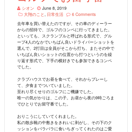
シオン
June 8, 2019
大翔のこと
,
日常生活
6 Comments
去年車を買い替えたのですが、その車のディーラー
からの招待で、ゴルフのコンペに行ってきました。
といっても、スクランブルと呼ばれる形式で、グル
ープ4人のなかでいちばん良いドライバーショットを
選んで、2打目は全員がそこから打ち、またその中で
いちばん良いショットの位置から打つというのを繰
り返す形式で、下手の横好きでも参加できるコンペ
でした。
クラブハウスでお昼を食べて、それからプレーし
て、夕食までついていました。
至れり尽くせりのゴルフにご機嫌でした。
唯一の気がかりは、この子。お昼から夜の9時ごろま
でひとりでお留守番でした。
おりこうにしていてくれました。
私の散歩靴の中敷きをきれいに剥がし、その下のク
ッションをバラバラに食いちぎってくれたのはご愛