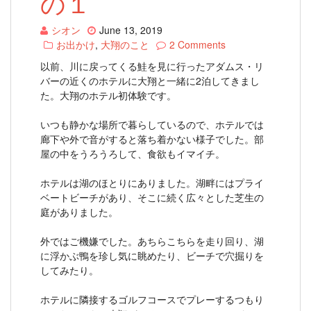
の１
シオン
June 13, 2019
お出かけ
,
大翔のこと
2 Comments
以前、川に戻ってくる鮭を見に行ったアダムス・リ
バーの近くのホテルに大翔と一緒に2泊してきまし
た。大翔のホテル初体験です。
いつも静かな場所で暮らしているので、ホテルでは
廊下や外で音がすると落ち着かない様子でした。部
屋の中をうろうろして、食欲もイマイチ。
ホテルは湖のほとりにありました。湖畔にはプライ
ベートビーチがあり、そこに続く広々とした芝生の
庭がありました。
外ではご機嫌でした。あちらこちらを走り回り、湖
に浮かぶ鴨を珍し気に眺めたり、ビーチで穴掘りを
してみたり。
ホテルに隣接するゴルフコースでプレーするつもり