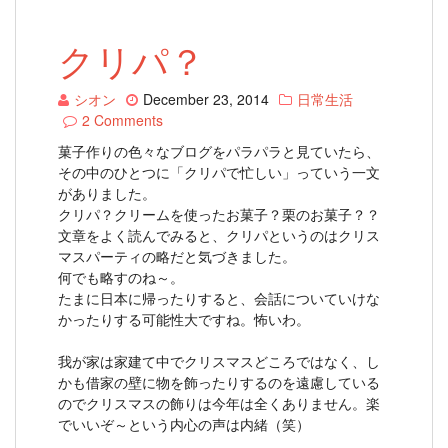
クリパ？
シオン
December 23, 2014
日常生活
2 Comments
菓子作りの色々なブログをパラパラと見ていたら、
その中のひとつに「クリパで忙しい」っていう一文
がありました。
クリパ？クリームを使ったお菓子？栗のお菓子？？
文章をよく読んでみると、クリパというのはクリス
マスパーティの略だと気づきました。
何でも略すのね～。
たまに日本に帰ったりすると、会話についていけな
かったりする可能性大ですね。怖いわ。
我が家は家建て中でクリスマスどころではなく、し
かも借家の壁に物を飾ったりするのを遠慮している
のでクリスマスの飾りは今年は全くありません。楽
でいいぞ～という内心の声は内緒（笑）