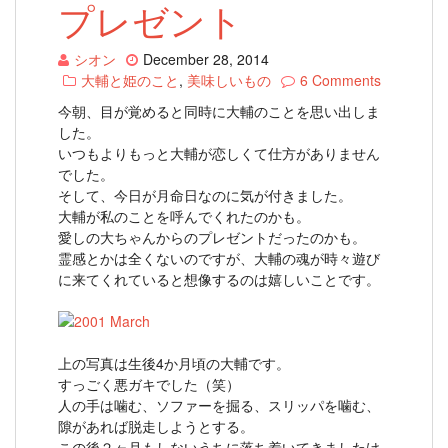
プレゼント
シオン
December 28, 2014
大輔と姫のこと
,
美味しいもの
6 Comments
今朝、目が覚めると同時に大輔のことを思い出しま
した。
いつもよりもっと大輔が恋しくて仕方がありません
でした。
そして、今日が月命日なのに気が付きました。
大輔が私のことを呼んでくれたのかも。
愛しの大ちゃんからのプレゼントだったのかも。
霊感とかは全くないのですが、大輔の魂が時々遊び
に来てくれていると想像するのは嬉しいことです。
上の写真は生後4か月頃の大輔です。
すっごく悪ガキでした（笑）
人の手は噛む、ソファーを掘る、スリッパを噛む、
隙があれば脱走しようとする。
この後２ヶ月もしないうちに落ち着いてきましたけ