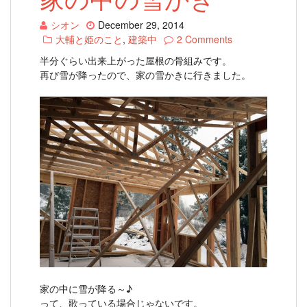
シオン
December 29, 2014
大輔と姫のこと
,
建築中
2 Comments
半分ぐらい出来上がった屋根の骨組みです。
再び雪が降ったので、家の雪かきに行きました。
家の中に雪が降る～♪
って、歌っている場合じゃないです。