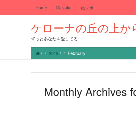
Home
Daisuke
旅レポ
ケローナの丘の上か
ずっとあなたを愛してる
/
2019
/
February
Monthly Archives f