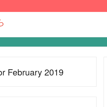
ら
or February 2019