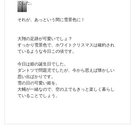
でした。
パ
小
それが、あっという間に雪景色に！
セ
枝
リ
で
も
も
大翔の足跡が可愛いでしょ？
ま
嬉
すっかり雪景色で、ホワイトクリスマスは確約され
だ
し
ているような今日この頃です。
青
い
い
大
今日は姫の誕生日でした。
の
翔
ダントツで問題児でしたが、今から思えば懐かしい
で
思い出ばかりです。
す
雪の日の可愛い姫を。
大輔が一緒なので、空の上でもきっと楽しく暮らし
ていることでしょう。