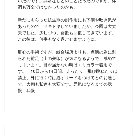
いたのです。異常なしとのことだったのですが、体
調も万全ではなかったのかも。
新たにもらった抗生剤の副作用にも下痢や吐き気が
あったので、ドキドキしていましたが、今回は大丈
夫でした。少しづつ、食欲も回復してきています。
この後は、何事もなく過ごせますように。
肝心の手術ですが、縫合場所よりも、点滴の為に剃
られた前足（上の矢印）が気になるようで、舐めて
しまいます。目が届かない時はエリカラー着用で
す。 10日から14日間、走ったり、飛び跳ねたりは
禁止、外に行く時は必ずリードをつけてとのお達し
で、大翔も私達も大変です。元気になるまでの我
慢、我慢！