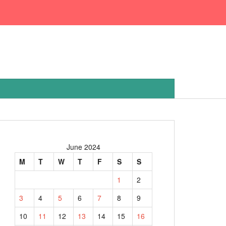
June 2024
M
T
W
T
F
S
S
1
2
3
4
5
6
7
8
9
10
11
12
13
14
15
16