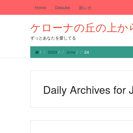
Home
Daisuke
旅レポ
ケローナの丘の上か
ずっとあなたを愛してる
/
2024
/
June
/
24
Daily Archives for