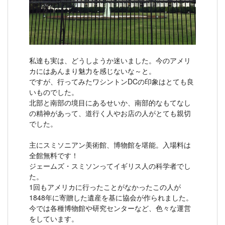
私達も実は、どうしようか迷いました。今のアメリ
カにはあんまり魅力を感じないな～と。
ですが、行ってみたワシントンDCの印象はとても良
いものでした。
北部と南部の境目にあるせいか、南部的なもてなし
の精神があって、道行く人やお店の人がとても親切
でした。
主にスミソニアン美術館、博物館を堪能。入場料は
全館無料です！
ジェームズ・スミソンってイギリス人の科学者でし
た。
1回もアメリカに行ったことがなかったこの人が
1848年に寄贈した遺産を基に協会が作られました。
今では各種博物館や研究センターなど、色々な運営
をしています。