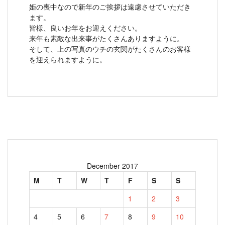
姫の喪中なので新年のご挨拶は遠慮させていただき
ます。
皆様、良いお年をお迎えください。
来年も素敵な出来事がたくさんありますように。
そして、上の写真のウチの玄関がたくさんのお客様
を迎えられますように。
December 2017
M
T
W
T
F
S
S
1
2
3
4
5
6
7
8
9
10