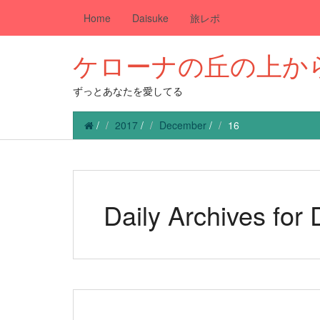
Home
Daisuke
旅レポ
ケローナの丘の上か
ずっとあなたを愛してる
/
2017
/
December
/
16
Daily Archives for