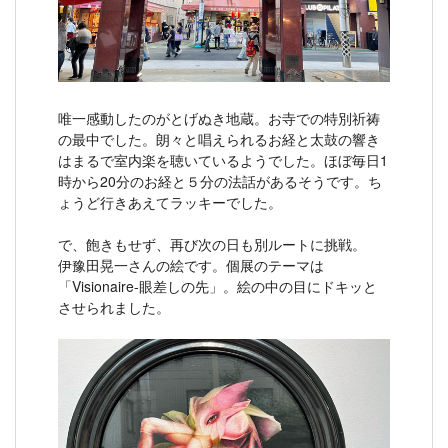
唯一感動したのがとげぬき地蔵。お寺での特別祈祷
の最中でした。朗々と唱えられるお経と太鼓の響き
はまるで室内楽を聴いているようでした。ほぼ毎日1
時から20分のお経と５分の法話があるそうです。ち
ょうど行きあえてラッキーでした。
で、飽きもせず、再び次の日も別ルートに挑戦。
伊豫田晃一さんの絵です。個展のテーマは
「Visionaire-眼差しの先」。絵の中の目にドキッと
させられました。