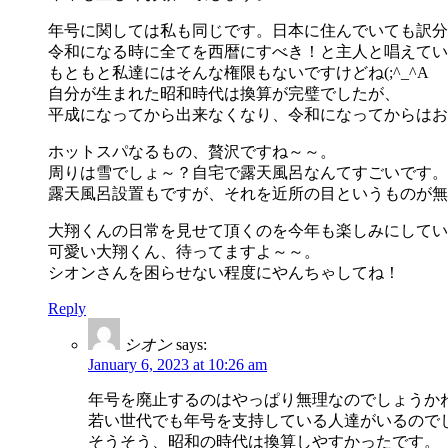
年号に関しては私も同じです。日本に住んでいても訳分
令和になる時に全てを西暦にすべき！と主人と唱えてい
もともと私達にはそんな権限もないですけどね(;^_^A
自分が生まれた昭和時代は換算が完璧でしたが、
平成になってから出来なくなり、令和になってからはお
ホットスパなるもの、贅沢ですね～～。
周りは雪でしょ～？自宅で露天風呂なんてすごいです。
露天風呂設置もですが、それを近所の目というものが無
大翔くんの日常を見せて頂くのを今年も楽しみにしてい
可愛い大翔くん、待ってますよ～～。
シオンさんを困らせない程度にやんちゃしてね！
Reply
シオン
says:
January 6, 2023 at 10:26 am
年号を廃止するのはやっぱり無理なのでしょうか
若い世代でも年号を支持している人達がいるので
そうそう、昭和の時代は換算しやすかったです。