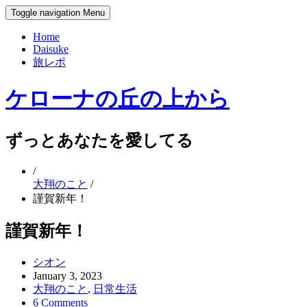
Toggle navigation
Menu
Home
Daisuke
旅レポ
ケローナの丘の上から
ずっとあなたを愛してる
/
大翔のこと
/
謹賀新年！
謹賀新年！
シオン
January 3, 2023
大翔のこと
,
日常生活
6 Comments