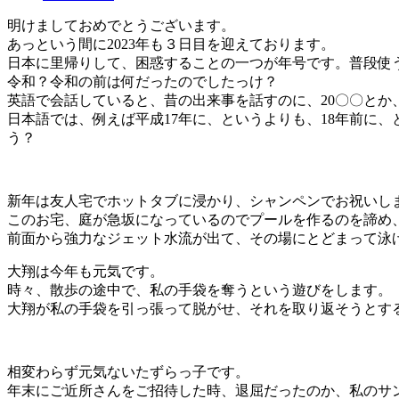
明けましておめでとうございます。
あっという間に2023年も３日目を迎えております。
日本に里帰りして、困惑することの一つが年号です。普段使
令和？令和の前は何だったのでしたっけ？
英語で会話していると、昔の出来事を話すのに、20〇〇とか
日本語では、例えば平成17年に、というよりも、18年前に
う？
新年は友人宅でホットタブに浸かり、シャンペンでお祝いし
このお宅、庭が急坂になっているのでプールを作るのを諦め
前面から強力なジェット水流が出て、その場にとどまって泳
大翔は今年も元気です。
時々、散歩の途中で、私の手袋を奪うという遊びをします。
大翔が私の手袋を引っ張って脱がせ、それを取り返そうとす
相変わらず元気ないたずらっ子です。
年末にご近所さんをご招待した時、退屈だったのか、私のサ