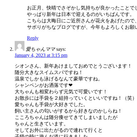
お正月、快晴でさぞかし気持ちが良かったことで
やっぱり新年は日本で迎えるのがいちばんです。
こちらは大晦日にご近所さんが花火をあげたので
サボりがちなブログですが、今年もよろしくお願
Reply
愛ちゃんママ
says:
January 4, 2023 at 3:15 pm
シオンさん、新年あけましておめでとうございます！
随分大きなスイムスパですね！
温泉でしかも泳げるなんて豪華ですね。
シャンペンがお洒落です❤
大ちゃんも相変わらず元気で可愛いです！
お散歩には手袋を２組持っていくといいですね！（笑）
愛ちゃんも手袋が大好きでした。
飼い主さんの匂いがするから好きなのかしらね！
こころちゃんは随分痩せてきてしまいましたが
ちゃんと生きています。
そしてお外に出たがるので連れて行くと
子猫の時に遊んだ道に行きました。