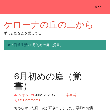
Toggle
Menu
navigation
ケローナの丘の上から
ずっとあなたを愛してる
/
日常生活
/
6月初めの庭（覚書）
6月初めの庭（覚
書）
シオン
June 2, 2017
日常生活
2 Comments
何もなかった庭に花が咲き出しました。季節の覚書