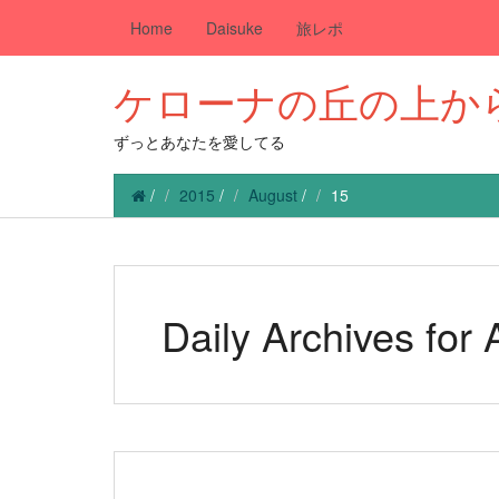
Home
Daisuke
旅レポ
ケローナの丘の上か
ずっとあなたを愛してる
/
2015
/
August
/
15
Daily Archives for