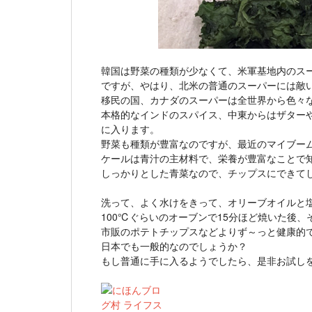
韓国は野菜の種類が少なくて、米軍基地内のス
ですが、やはり、北米の普通のスーパーには敵
移民の国、カナダのスーパーは全世界から色々
本格的なインドのスパイス、中東からはザター
に入ります。
野菜も種類が豊富なのですが、最近のマイブー
ケールは青汁の主材料で、栄養が豊富なことで
しっかりとした青菜なので、チップスにできて
洗って、よく水けをきって、オリーブオイルと
100℃ぐらいのオーブンで15分ほど焼いた後
市販のポテトチップスなどよりず～っと健康的
日本でも一般的なのでしょうか？
もし普通に手に入るようでしたら、是非お試し