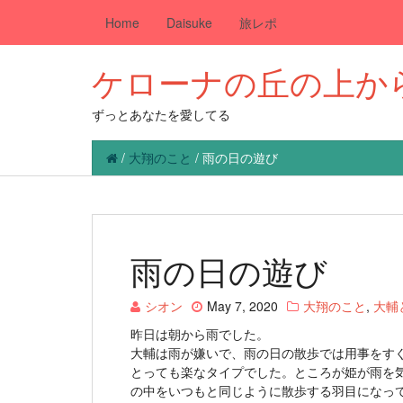
Home
Daisuke
旅レポ
ケローナの丘の上か
ずっとあなたを愛してる
/
大翔のこと
/
雨の日の遊び
雨の日の遊び
シオン
May 7, 2020
大翔のこと
,
大輔
昨日は朝から雨でした。
大輔は雨が嫌いで、雨の日の散歩では用事をす
とっても楽なタイプでした。ところが姫が雨を
の中をいつもと同じように散歩する羽目になっ