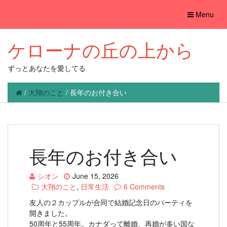
Toggle
Menu
navigation
ケローナの丘の上から
ずっとあなたを愛してる
/
大翔のこと
/
長年のお付き合い
長年のお付き合い
シオン
June 15, 2026
大翔のこと
,
日常生活
6 Comments
友人の２カップルが合同で結婚記念日のパーティを
開きました。
50周年と55周年。カナダって離婚、再婚が多い国な