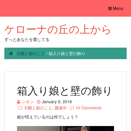
Toggle
Menu
navigation
ケローナの丘の上から
ずっとあなたを愛してる
/
大輔と姫のこと
/
箱入り娘と壁の飾り
箱入り娘と壁の飾り
シオン
January 9, 2016
大輔と姫のこと
,
建築中
10 Comments
姫が咥えているのは何でしょう？