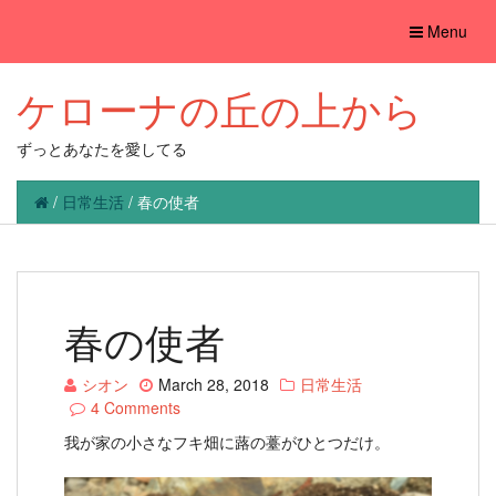
Toggle
Menu
navigation
ケローナの丘の上から
ずっとあなたを愛してる
/
日常生活
/
春の使者
春の使者
シオン
March 28, 2018
日常生活
4 Comments
我が家の小さなフキ畑に蕗の薹がひとつだけ。