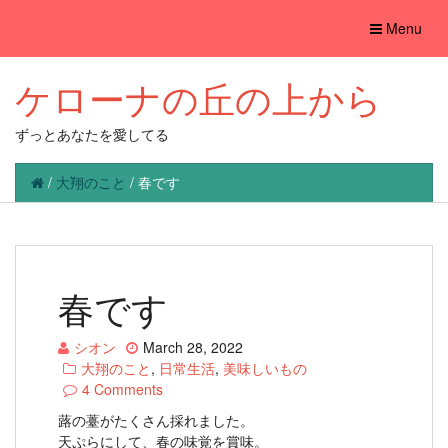
Toggle
Menu
navigation
ケローナの丘の上から
ずっとあなたを愛してる
/
大翔のこと
/
春です
春です
シオン
March 28, 2022
大翔のこと
,
日常生活
,
美味しいもの
4 Comments
蕗の薹がたくさん採れました。
天ぷらにして、春の味覚を賞味。