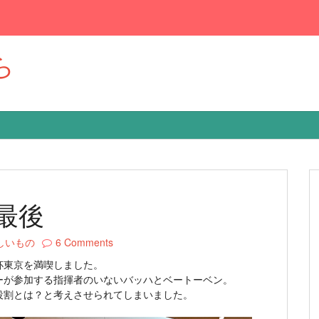
ら
最後
しいもの
6 Comments
杯東京を満喫しました。
ーが参加する指揮者のいないバッハとベートーベン。
役割とは？と考えさせられてしまいました。