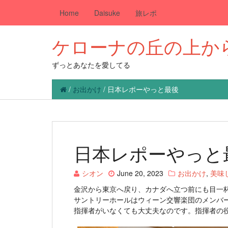
Home
Daisuke
旅レポ
ケローナの丘の上か
ずっとあなたを愛してる
/
お出かけ
/
日本レポーやっと最後
日本レポーやっと
シオン
June 20, 2023
お出かけ
,
美味
金沢から東京へ戻り、カナダへ立つ前にも目一
サントリーホールはウィーン交響楽団のメンバ
指揮者がいなくても大丈夫なのです。指揮者の