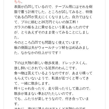
ちら
。
表面が凸凹しているので、テーブル用にはそれを樹
脂で覆う計画でした。ところが試してみると、特徴
である凸凹が見えにくくなりました。自力ではなく
て、プロに頼むと20万円ぐらいの加工料！
ガラスの板を上に乗せるという案もあったのです
が、とりあえずそのまま使ってみることにしまし
た。
今のところ凸凹でも問題なく使えています。
板の側面は夫がウォールナッツ材をはめ込みまし
た。なかなかの仕上がりです！
下のは大翔の新しい散歩友達、ドレックスくん。
放し飼いにされている近所のわんこです。
食べ物は貰えているようなのですが、あまり構って
もらえていないようで、私達が近づくと寄ってき
て、一緒に散歩します。
時々じゃれ合ったり、走り回ったりして遊ぶので、
散歩が進まない事おびたたしいのです。
でも、ふたりが楽しそうなので、付き合っていま
す。
それに、遊びに誘うのはほとんど大翔なのです。