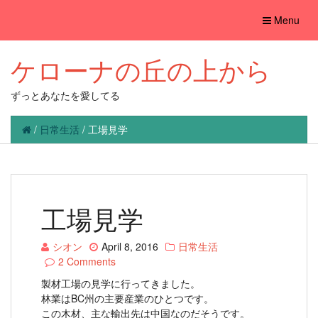
Toggle
Menu
navigation
ケローナの丘の上から
ずっとあなたを愛してる
/
日常生活
/
工場見学
工場見学
シオン
April 8, 2016
日常生活
2 Comments
製材工場の見学に行ってきました。
林業はBC州の主要産業のひとつです。
この木材、主な輸出先は中国なのだそうです。