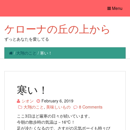
Toggle
Menu
navigation
ケローナの丘の上から
ずっとあなたを愛してる
/
大翔のこと
/
寒い！
寒い！
シオン
February 6, 2019
大翔のこと
,
美味しいもの
8 Comments
ここ3日ほど厳寒の日々が続いています。
今朝の散歩時の気温は－16℃！
足が冷たくなるので、さすがの元気ボーイも時々び