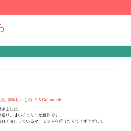
ら
生活
,
美味しいもの
6 Comments
行きました。
年通り、甘いチェリーが豊作です。
ョロチョロしているマーモットを狩りたくてうずうずして