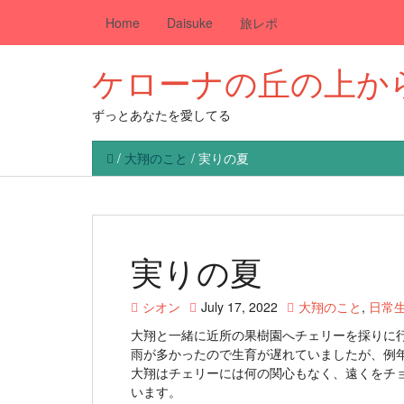
Home
Daisuke
旅レポ
ケローナの丘の上か
ずっとあなたを愛してる
/
大翔のこと
/
実りの夏
実りの夏
シオン
July 17, 2022
大翔のこと
,
日常
大翔と一緒に近所の果樹園へチェリーを採りに
雨が多かったので生育が遅れていましたが、例
大翔はチェリーには何の関心もなく、遠くをチ
います。