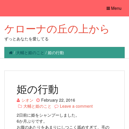
Toggle
Menu
navigation
ケローナの丘の上から
ずっとあなたを愛してる
/
大輔と姫のこと
/
姫の行動
姫の行動
シオン
February 22, 2016
大輔と姫のこと
Leave a comment
2日前に姫をシャンプーしました。
6か月ぶりです。
お腹のあたりをあまりにしつこく舐めすぎて、毛の