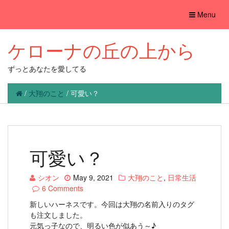
Toggle
Menu
navigation
ケローナの丘の上から
ずっとあなたを愛してる
/
大翔のこと
/
可愛い？
可愛い？
シオン
May 9, 2021
大翔のこと
,
日常生活
6 Comments
新しいハーネスです。今回は大翔の名前入りのタグ
も注文しました。
元気っ子なので、明るい色が似あう～♪