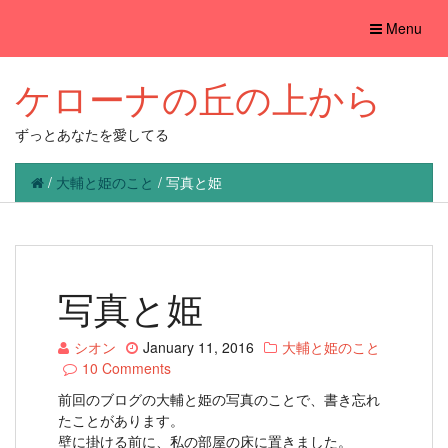
Toggle
Menu
navigation
ケローナの丘の上から
ずっとあなたを愛してる
/
大輔と姫のこと
/
写真と姫
写真と姫
シオン
January 11, 2016
大輔と姫のこと
10 Comments
前回のブログの大輔と姫の写真のことで、書き忘れ
たことがあります。
壁に掛ける前に、私の部屋の床に置きました。