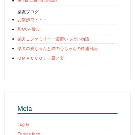
Shiba Cafe in Desert
柴友ブログ
お散歩で・・・
和やか-散歩
柴えこファミリー 愛情いっぱい物語
柴犬の愛ちゃんと猫の心ちゃんの勝浦日記
ＵＭＡＣＣＯ！！風と楽
Meta
Log in
Entries feed