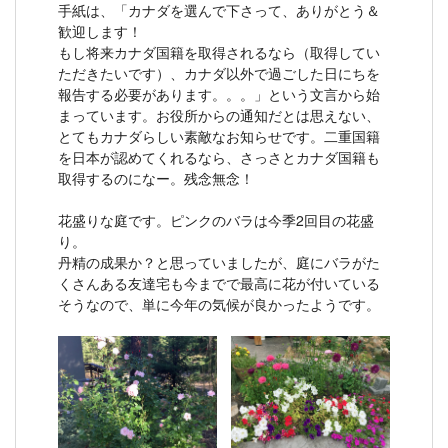
手紙は、「カナダを選んで下さって、ありがとう＆
歓迎します！
もし将来カナダ国籍を取得されるなら（取得してい
ただきたいです）、カナダ以外で過ごした日にちを
報告する必要があります。。。」という文言から始
まっています。お役所からの通知だとは思えない、
とてもカナダらしい素敵なお知らせです。二重国籍
を日本が認めてくれるなら、さっさとカナダ国籍も
取得するのになー。残念無念！
花盛りな庭です。ピンクのバラは今季2回目の花盛
り。
丹精の成果か？と思っていましたが、庭にバラがた
くさんある友達宅も今までで最高に花が付いている
そうなので、単に今年の気候が良かったようです。