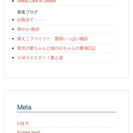
Shiba Cafe in Desert
柴友ブログ
お散歩で・・・
和やか-散歩
柴えこファミリー 愛情いっぱい物語
柴犬の愛ちゃんと猫の心ちゃんの勝浦日記
ＵＭＡＣＣＯ！！風と楽
Meta
Log in
Entries feed