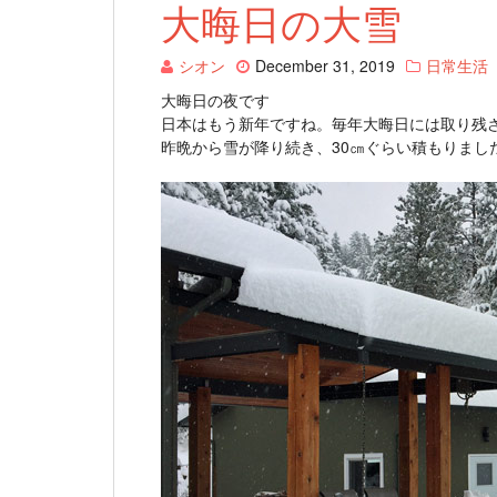
大晦日の大雪
シオン
December 31, 2019
日常生活
大晦日の夜です
日本はもう新年ですね。毎年大晦日には取り残
昨晩から雪が降り続き、30㎝ぐらい積もりまし