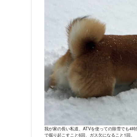
我が家の長い私道、ATVを使っての除雪でも4
で掘り起こすこと6回、ガス欠になること1回。