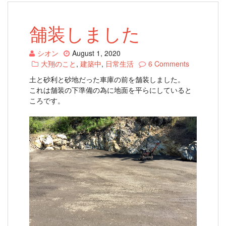
舗装しました
シオン
August 1, 2020
大翔のこと
,
建築中
,
日常生活
6 Comments
土と砂利と砂地だった車庫の前を舗装しました。
これは舗装の下準備の為に地面を平らにしていると
ころです。