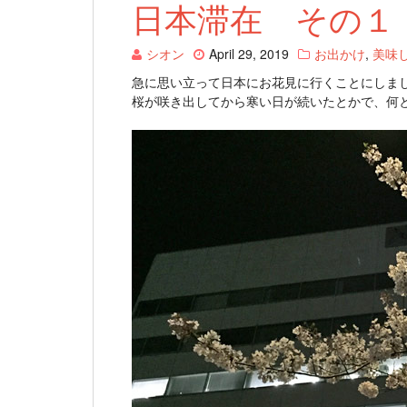
日本滞在 その１
シオン
April 29, 2019
お出かけ
,
美味
急に思い立って日本にお花見に行くことにしま
桜が咲き出してから寒い日が続いたとかで、何