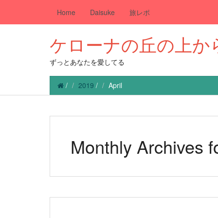
Home
Daisuke
旅レポ
ケローナの丘の上か
ずっとあなたを愛してる
/
2019
/
April
Monthly Archives f