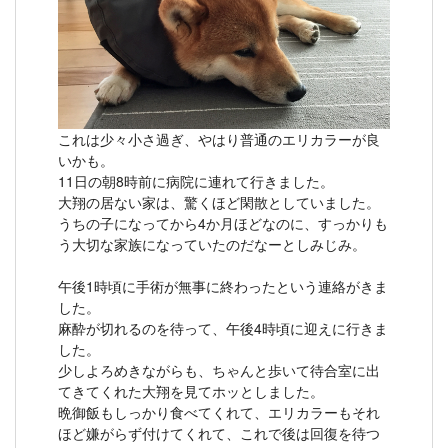
これは少々小さ過ぎ、やはり普通のエリカラーが良
いかも。
11日の朝8時前に病院に連れて行きました。
大翔の居ない家は、驚くほど閑散としていました。
うちの子になってから4か月ほどなのに、すっかりも
う大切な家族になっていたのだなーとしみじみ。
午後1時頃に手術が無事に終わったという連絡がきま
した。
麻酔が切れるのを待って、午後4時頃に迎えに行きま
した。
少しよろめきながらも、ちゃんと歩いて待合室に出
てきてくれた大翔を見てホッとしました。
晩御飯もしっかり食べてくれて、エリカラーもそれ
ほど嫌がらず付けてくれて、これで後は回復を待つ