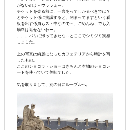
がないのよ～ウララぁ～。
チケットを売る前に、一言あってしかるべきでは？
とチケット係に抗議すると、閉まってますという看
板を出す係員もスト中なので～、ごめんね、でも入
場料は返せないわー。
、、、パリに帰ってきたな～とここでシミジミ実感
しました。
上の写真は綺麗になったカフェテリアから時計を写
したもの。
ここのショコラ・ショーはきちんと本物のチョコレ
ートを使っていて美味でした。
気を取り直して、別の日にルーブルへ。