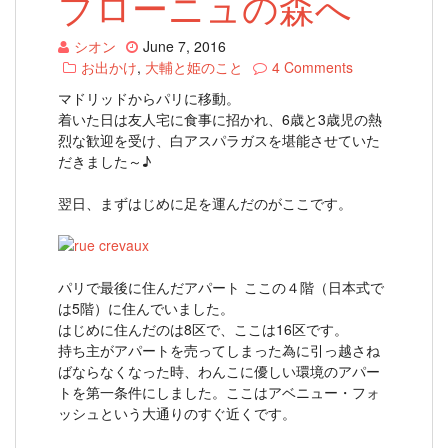
ブローニュの森へ
シオン
June 7, 2016
お出かけ
,
大輔と姫のこと
4 Comments
マドリッドからパリに移動。
着いた日は友人宅に食事に招かれ、6歳と3歳児の熱
烈な歓迎を受け、白アスパラガスを堪能させていた
だきました～♪
翌日、まずはじめに足を運んだのがここです。
パリで最後に住んだアパート ここの４階（日本式で
は5階）に住んでいました。
はじめに住んだのは8区で、ここは16区です。
持ち主がアパートを売ってしまった為に引っ越さね
ばならなくなった時、わんこに優しい環境のアパー
トを第一条件にしました。ここはアベニュー・フォ
ッシュという大通りのすぐ近くです。