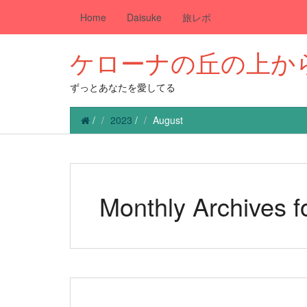
Home
Daisuke
旅レポ
ケローナの丘の上か
ずっとあなたを愛してる
/
2023
/
August
Monthly Archives f