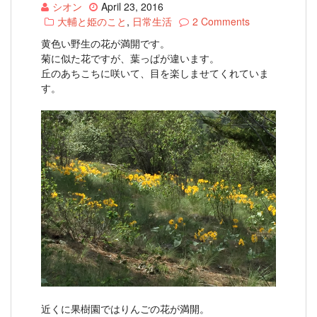
シオン
April 23, 2016
大輔と姫のこと
,
日常生活
2 Comments
黄色い野生の花が満開です。
菊に似た花ですが、葉っぱが違います。
丘のあちこちに咲いて、目を楽しませてくれていま
す。
近くに果樹園ではりんごの花が満開。