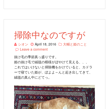
掃除中なのですが
シオン
April 18, 2016
大輔と姫のこと
Leave a comment
抜け毛の季節真っ盛りです。
姫の抜け毛で絨毯の模様がぼやけて見える、、、
これではいけないと掃除機をかけていると、カドラ
ーで寝ていた姫が、ぼよよ～んと起き出してきて、
絨毯の真ん中にどてっ。