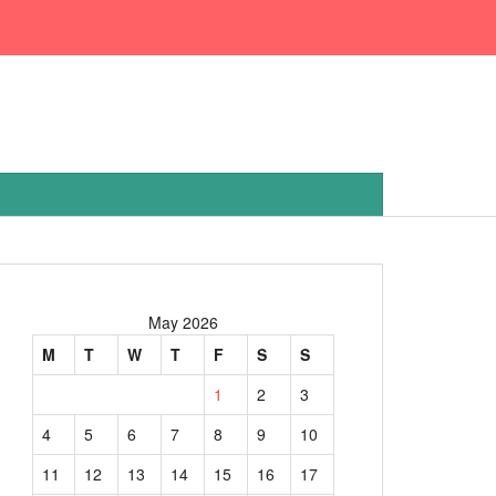
May 2026
M
T
W
T
F
S
S
1
2
3
4
5
6
7
8
9
10
11
12
13
14
15
16
17