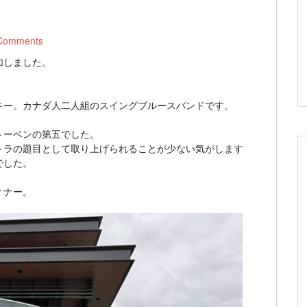
Comments
加しました。
キー。カナダ人二人組のスイングブルースバンドです。
トーベンの第五でした。
トラの題目として取り上げられることが少ない気がします
でした。
ィナー。