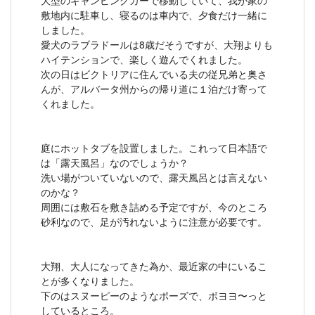
敷地内に駐車し、寝るのは車内で、夕食だけ一緒に
しました。
愛犬のラブラドールは8歳だそうですが、大翔よりも
ハイテンションで、楽しく遊んでくれました。
次の日はビクトリアに住んでいる夫の従兄弟と奥さ
んが、アルバータ州からの帰り道に１泊だけ寄って
くれました。
庭にホットタブを設置しました。これって日本語で
は「露天風呂」なのでしょうか？
洗い場がついていないので、露天風呂とは言えない
のかな？
周囲には敷石を敷き詰める予定ですが、今のところ
砂利なので、足が汚れないように注意が必要です。
大翔、大人になってきた為か、最近家の中にいるこ
とが多くなりました。
下のはスヌーピーのようなポーズで、ボヨヨ〜っと
しているところ。