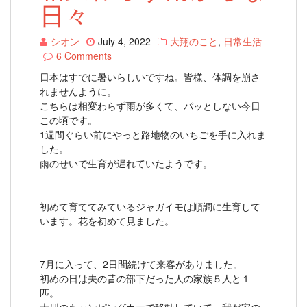
日々
シオン
July 4, 2022
大翔のこと
,
日常生活
6 Comments
日本はすでに暑いらしいですね。皆様、体調を崩さ
れませんように。
こちらは相変わらず雨が多くて、パッとしない今日
この頃です。
1週間ぐらい前にやっと路地物のいちごを手に入れま
した。
雨のせいで生育が遅れていたようです。
初めて育ててみているジャガイモは順調に生育して
います。花を初めて見ました。
7月に入って、2日間続けて来客がありました。
初めの日は夫の昔の部下だった人の家族５人と１
匹。
大型のキャンピングカーで移動していて、我が家の