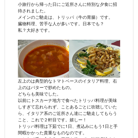
小旅行から帰った日にご近所さんに特別な夕食に招
待されました。
メインのご馳走は、トリッパ（牛の胃腸）です。
臓物料理、苦手な人が多いです。日本でも？
私？大好きです。
左上のは典型的なトマトベースのイタリア料理、右
上のはバターで炒めたもの。
どちらも美味でした。
以前にトスカーナ地方で食べたトリッパ料理が美味
しすぎて忘れられず、ことあるごとに吹聴していた
ら、イタリア系のご近所さん達にご馳走してもらう
こと、これで２軒目です。嬉しー！
トリッパ料理は下茹でに1日、煮込みにもう1日と手
間暇かかった貴重なものなのです。