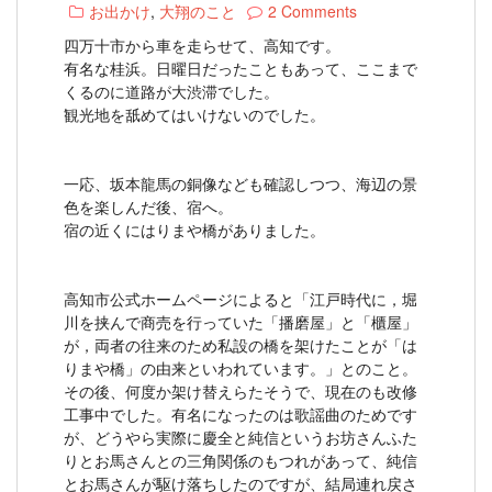
お出かけ
,
大翔のこと
2 Comments
四万十市から車を走らせて、高知です。
有名な桂浜。日曜日だったこともあって、ここまで
くるのに道路が大渋滞でした。
観光地を舐めてはいけないのでした。
一応、坂本龍馬の銅像なども確認しつつ、海辺の景
色を楽しんだ後、宿へ。
宿の近くにはりまや橋がありました。
高知市公式ホームページによると「江戸時代に，堀
川を挟んで商売を行っていた「播磨屋」と「櫃屋」
が，両者の往来のため私設の橋を架けたことが「は
りまや橋」の由来といわれています。」とのこと。
その後、何度か架け替えらたそうで、現在のも改修
工事中でした。有名になったのは歌謡曲のためです
が、どうやら実際に慶全と純信というお坊さんふた
りとお馬さんとの三角関係のもつれがあって、純信
とお馬さんが駆け落ちしたのですが、結局連れ戻さ