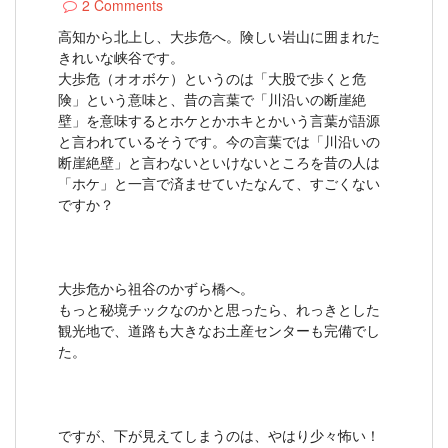
2 Comments
高知から北上し、大歩危へ。険しい岩山に囲まれた
きれいな峡谷です。
大歩危（オオボケ）というのは「大股で歩くと危
険」という意味と、昔の言葉で「川沿いの断崖絶
壁」を意味するとホケとかホキとかいう言葉が語源
と言われているそうです。今の言葉では「川沿いの
断崖絶壁」と言わないといけないところを昔の人は
「ホケ」と一言で済ませていたなんて、すごくない
ですか？
大歩危から祖谷のかずら橋へ。
もっと秘境チックなのかと思ったら、れっきとした
観光地で、道路も大きなお土産センターも完備でし
た。
ですが、下が見えてしまうのは、やはり少々怖い！